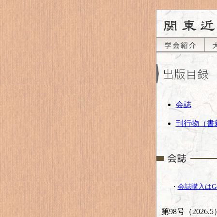
会誌
刊行物（書
・
会誌購入はG
第98号（2026.5