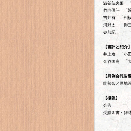
澁谷佳央梨 
竹内優斗 「
吉井有 「相
河野太 「御
参加記
【書評と紹介
井上攻 「小
金谷匡高 「
【月例会報告
能勢智／厚地
【概報】
会告
受贈図書・雑