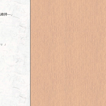
活維持―」
―』」