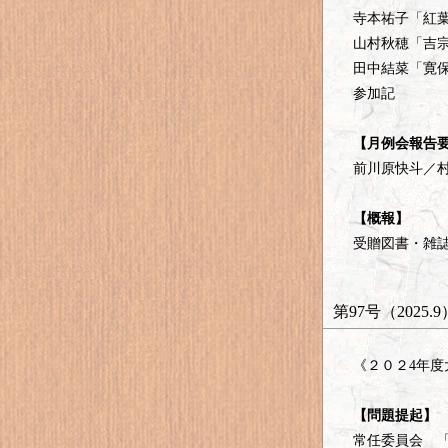
寺本祐子「紅
山村秋穂「吉
田中結菜「寛
参加記
【月例会報告
前川原快斗／
【概報】
受贈図書・雑
第97号（2025.9
《２０２4年
【問題提起】
常任委員会 