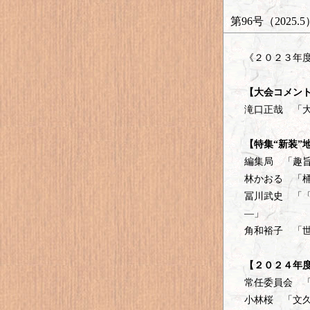
第96号（2025.5
《２０２３年
【大会コメン
滝口正哉 「
【特集“新装”
編集局 「趣
林かおる 「
冨川武史 「
―」
角和裕子 「
【２０２４年
常任委員会 
小林桜 「文