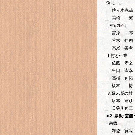
例に―」
佐々木克哉「
高橋 実「
Ⅱ 村の経済
宮原 一郎「
荒木 仁朗「
高尾 善希
Ⅲ 村と生業
佐藤 孝之「
出口 宏幸「
高橋 伸拓「
榎本 博「摺
Ⅳ 幕末期の村
坂本 達彦「
長谷川伸三「
■２ 宗教･芸
Ⅰ 宗教
澤登 寬聡「