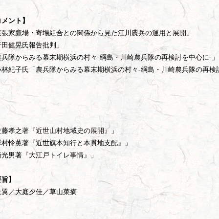
コメント】
尾張家鷹場・寄場組合との関係から見た江川農兵の運用と展開」
行田健晃氏報告批判」
兵隊からみる幕末期横浜の村々-綱島・川崎農兵隊の再検討を中心に-」
林紀子氏「農兵隊からみる幕末期横浜の村々-綱島・川崎農兵隊の再検
】
佐藤孝之著『近世山村地域史の展開』」
澤村怜薫著『近世旗本知行と本貫地支配』」
崎光男著『大江戸トイレ事情』」
要旨】
上翼／大庭夕佳／草山菜摘