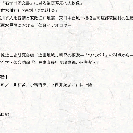
「『石母田家文書』に見る後藤寿庵の人物像」
近世氷川神社の配札と地域社会」
模川御入用普請と安政江戸地震・東日本台風―相模国高座郡萩園村の生
三家水戸藩における「仁政イデオロギー」」
】
田原近世史研究会編『近世地域史研究の模索―「つながり」の視点から
大石学・落合功編『江戸東京移行期論東都から帝都へ』」
要旨】
淳司／世川祐多／小幡哲央／下向井紀彦／西口正隆
誌目録