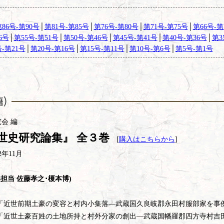
86号-第90号
│
第81号-第85号
│
第76号-第80号
│
第71号-第75号
│
第66号-第
6号
│
第55号-第51号
│
第50号-第46号
│
第45号-第41号
│
第40号-第36号
│
第3
号-第21号
│
第20号-第16号
│
第15号-第11号
│
第10号-第6号
│
第5号-第1号
究会 編
世史研究論集』 全３巻
[
購入はこちらから
]
2年11月
集担当 佐藤孝之･榎本博)
近世前期土豪の変容と村内小集落―武蔵国久良岐郡永田村服部家を事
近世土豪百姓の土地所持と村外分家の創出―武蔵国幡羅郡四方寺村吉