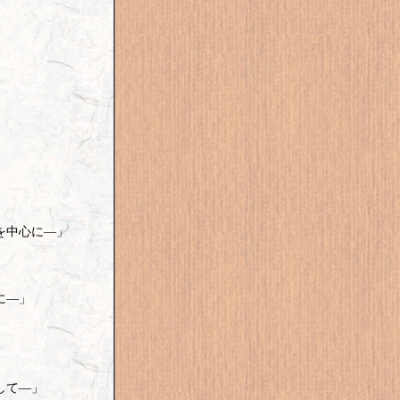
を中心に―」
に―」
して―」