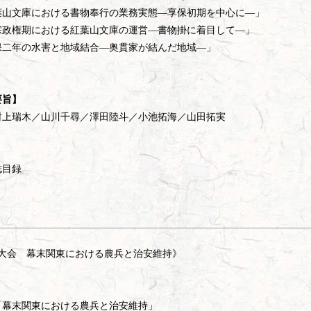
葉山文庫における書物奉行の業務実態―享保初期を中心に―」
宗政権期における紅葉山文庫の運営―書物掛に着目して―」
保二年の水害と地域結合―奥貫家が結んだ地域―」
要旨】
村上瑞木／山川千尋／澤田陸斗／小池拓海／山田拓実
誌目録
）
度大会 幕末関東における農兵と治安維持》
「幕末関東における農兵と治安維持」