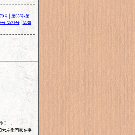
70号
│
第65号-第
5号-第31号
│
第30
例に―」
田六左衛門家を事