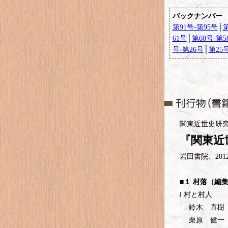
バックナンバー
第91号-第95号
│
第
61号
│
第60号-第5
号-第26号
│
第25
関東近世史研
『関東近
岩田書院、201
■１ 村落（編
Ⅰ 村と村人
鈴木 直樹「
栗原 健一「