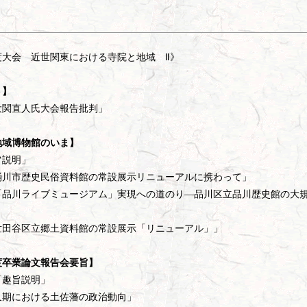
）
度大会 近世関東における寺院と地域 Ⅱ》
ト】
大関直人氏大会報告批判」
地域博物館のいま】
旨説明」
桶川市歴史民俗資料館の常設展示リニューアルに携わって」
「品川ライブミュージアム」実現への道のり―品川区立品川歴史館の大
世田谷区立郷土資料館の常設展示「リニューアル」」
度卒業論文報告会要旨】
「趣旨説明」
久期における土佐藩の政治動向」