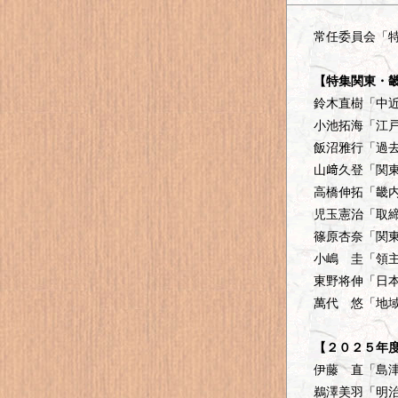
常任委員会「
【特集関東・
鈴木直樹「中
小池拓海「江
飯沼雅行「過
山﨑久登「関
高橋伸拓「畿
児玉憲治「取
篠原杏奈「関
小嶋 圭「領
東野将伸「日
萬代 悠「地
【２０２５年
伊藤 直「島
鵜澤美羽「明