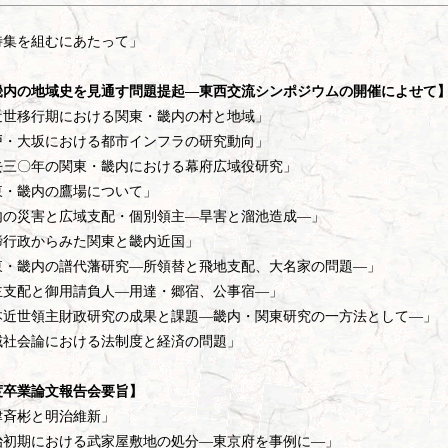
特集を組むにあたって」
畿内の地域史を見通す問題提起―東西交流シンポジウムの開催によせて
近世移行期における関東・畿内の村と地域」
戸・大坂における都市インフラの研究動向」
去三〇年の関東・畿内における幕府広域役研究」
東・畿内の鷹場について」
内の災害と広域支配・個別領主―旱害と溜池造成―」
締行政からみた関東と畿内近国」
東・畿内の譜代藩研究―所領替と飛地支配、大名家の問題―」
主支配と御用請負人―用達・郷宿、公事宿―」
本近世領主財政研究の成果と課題―畿内・関東研究の一方法として―」
域社会論における法制度と経済の問題」
度卒業論文報告会要旨】
津斉彬と明治維新」
治初期における武家屋敷地の処分―東京府を事例に―」