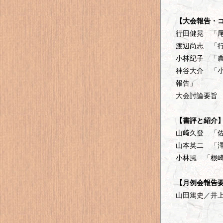
【大会報告・
行田健晃 「
渡辺尚志 「
小林紀子 「農
神谷大介 「小
報告」
大会討論要旨
【書評と紹介
山﨑久登 「
山本英二 「
小林風 「根
【月例会報告
山田篤史／井