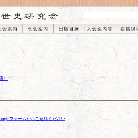
籍）
oogleフォームからご連絡ください
）