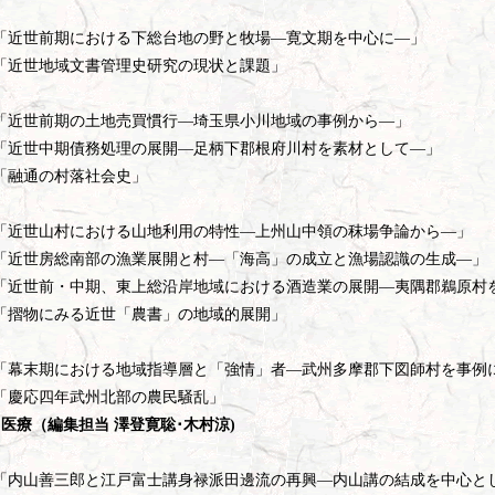
近世前期における下総台地の野と牧場―寛文期を中心に―」
近世地域文書管理史研究の現状と課題」
近世前期の土地売買慣行―埼玉県小川地域の事例から―」
近世中期債務処理の展開―足柄下郡根府川村を素材として―」
「融通の村落社会史」
近世山村における山地利用の特性―上州山中領の秣場争論から―」
近世房総南部の漁業展開と村―「海高」の成立と漁場認識の生成―」
近世前・中期、東上総沿岸地域における酒造業の展開―夷隅郡鵜原村
物にみる近世「農書」の地域的展開」
幕末期における地域指導層と「強情」者―武州多摩郡下図師村を事例
慶応四年武州北部の農民騒乱」
能･医療（編集担当 澤登寛聡･木村涼)
内山善三郎と江戸富士講身禄派田邊流の再興―内山講の結成を中心と