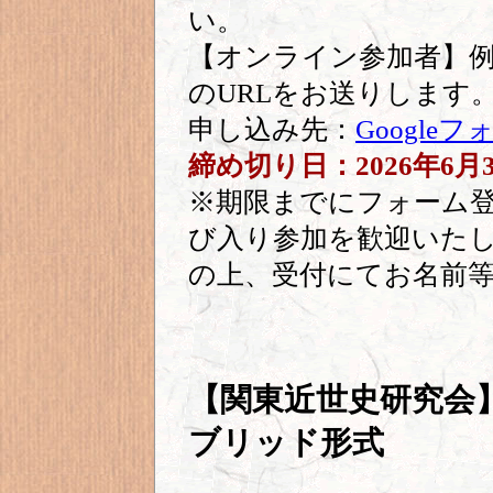
い。
【オンライン参加者】例
のURLをお送りします
申し込み先：
Googleフ
締め切り日：2026年6月
※期限までにフォーム
び入り参加を歓迎いた
の上、受付にてお名前
【関東近世史研究会】
ブリッド形式