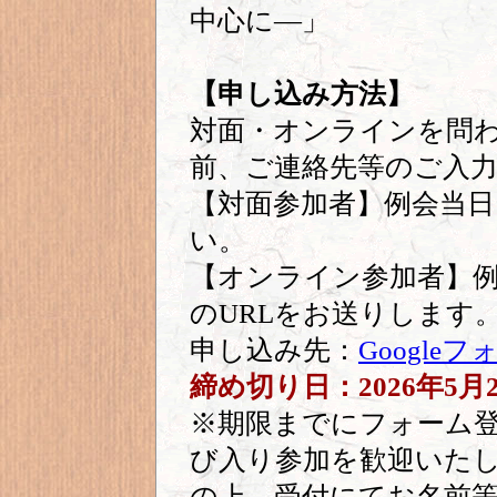
中心に―」
【申し込み方法】
対面・オンラインを問
前、ご連絡先等のご入
【対面参加者】例会当
い。
【オンライン参加者】例
のURLをお送りします
申し込み先：
Googleフ
締め切り日：2026年5月
※期限までにフォーム
び入り参加を歓迎いた
の上、受付にてお名前