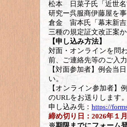
松本 日菜子氏「近世
研究ー呉服商伊藤屋を事
倉金 宙本氏「幕末新
三種の規定証文改正案
【申し込み方法】
対面・オンラインを問
前、ご連絡先等のご入
【対面参加者】例会当
い。
【オンライン参加者】例
のURLをお送りします
申し込み先：
https://fo
締め切り日：2026年１
※期限までにフォーム