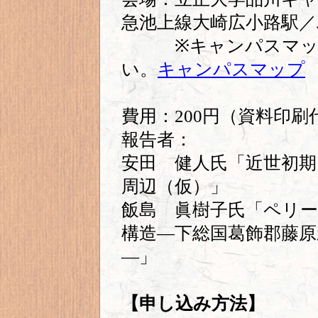
急池上線大崎広小路駅／
※キャンパスマップ
い。
キャンパスマップ
費用：200円（資料印
報告者：
安田 健人氏「近世初
周辺（仮）」
飯島 眞樹子氏「ペリ
構造―下総国葛飾郡藤原
―」
【申し込み方法】