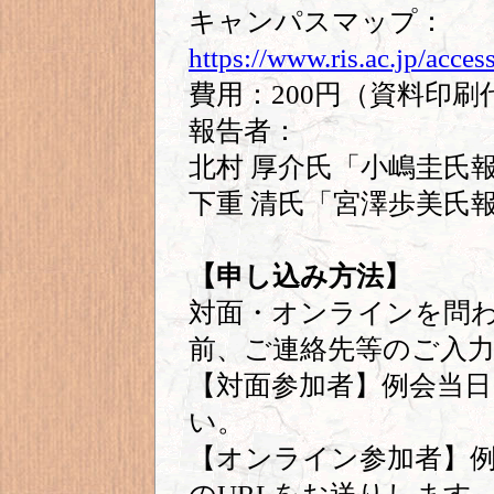
キャンパスマップ：
https://www.ris.ac.jp/acce
費用：200円（資料印
報告者：
北村 厚介氏「小嶋圭氏
下重 清氏「宮澤歩美氏
【申し込み方法】
対面・オンラインを問
前、ご連絡先等のご入
【対面参加者】例会当
い。
【オンライン参加者】例