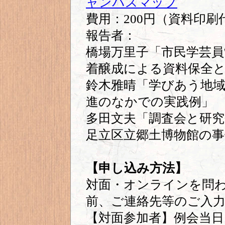
ャンパスマップ
費用：200円（資料印
報告者：
橋場万里子「市民学芸員
着醸成による資料保全と
鈴木雅晴「学びあう地
進のなかでの実践例」
多田文夫「調査会と研
足立区立郷土博物館の
【申し込み方法】
対面・オンラインを問
前、ご連絡先等のご入
【対面参加者】例会当