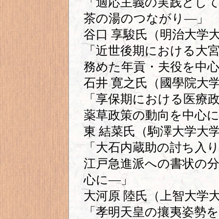
「適応主義の実践とし
茶の湯のつながり―」
谷口 享駿氏（明治大学
「近世後期における大
務めた年貢・夫役を中心
石井 寛之氏（國學院大
「享保期における医療
薬草政策の動向を中心
東 結菜氏（駒澤大学大
「大石内蔵助の討ち入
江戸急進派への書状の
心に―」
大河原 陸氏（上智大学
「孝明天皇の攘夷姿勢を