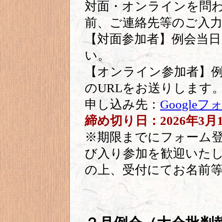
対面・オンラインを問
前、ご連絡先等のご入
【対面参加者】例会当
い。
【オンライン参加者】例
のURLをお送りします
申し込み先：
Googleフ
締め切り日：2026年3月
※期限までにフォーム
び入り参加を歓迎いた
の上、受付にてお名前