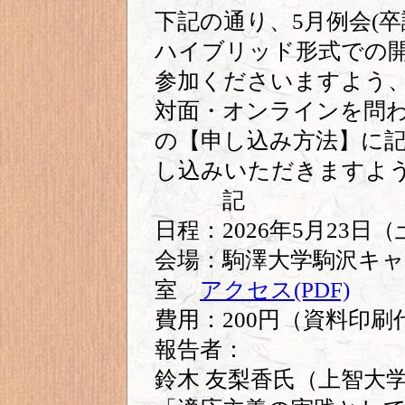
下記の通り、5月例会(
ハイブリッド形式での
参加くださいますよう
対面・オンラインを問
の【申し込み方法】に
し込みいただきますよ
記
日程：2026年5月23日（
会場：駒澤大学駒沢キャンパ
室
アクセス(PDF)
費用：200円（資料印
報告者：
鈴木 友梨香氏（上智大