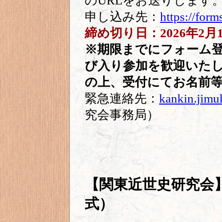
のURLをお送りします
申し込み先：
https://fo
締め切り日：2026年2月
※
期限までにフォーム
び入り参加を歓迎いた
の上、受付にてお名前
緊急連絡先：
kankin.jim
究会事務局）
【関東近世史研究会
式）