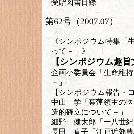
受贈図書目録
第62号（2007.07）
《シンポジウム特集「
って－」》
【シンポジウム趣旨
企画小委員会「生命維
－」
【シンポジウム報告・
中山 学「幕藩領主の医
造的確立について－」
細野 健太郎「一八世紀
長田 直子「江戸近郊農