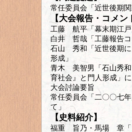
常任委員会「近世後期関
【大会報告・コメン
工藤 航平「幕末期江戸
白井 哲哉「工藤報告
石山 秀和「近世後期
形成」
青木 美智男「石山秀和
育社会』と門人形成」
大会討論要旨
常任委員会「二〇〇七年
て」
【史料紹介】
福重 旨乃・馬場 章「