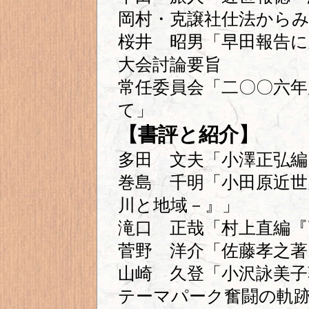
岡村・克譲社仕法からみ
桜井 昭男「早田報告
大会討論要旨
常任委員会「二〇〇六年
て」
【書評と紹介】
多田 文夫「小澤正弘編
巻島 千明「小田原近世
川と地域－』」
滝口 正哉「村上直編『
菅野 洋介「佐藤孝之著
山崎 久登「小沢詠美子
テーマパーク奮闘の軌