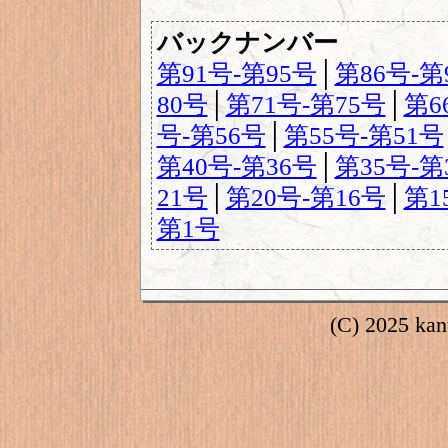
バックナンバー
第91号-第95号
│
第86号-第
80号
│
第71号-第75号
│
第6
号-第56号
│
第55号-第51号
第40号-第36号
│
第35号-第
21号
│
第20号-第16号
│
第1
第1号
(C) 2025 kant