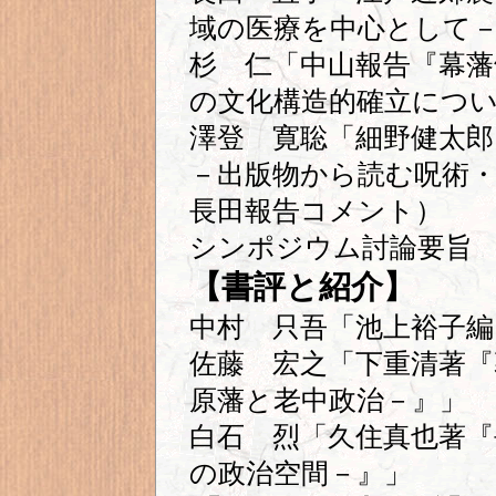
域の医療を中心として
杉 仁「中山報告『幕藩
の文化構造的確立につ
澤登 寛聡「細野健太郎
－出版物から読む呪術・
長田報告コメント）
シンポジウム討論要旨
【書評と紹介】
中村 只吾「池上裕子編
佐藤 宏之「下重清著『
原藩と老中政治－』」
白石 烈「久住真也著『
の政治空間－』」