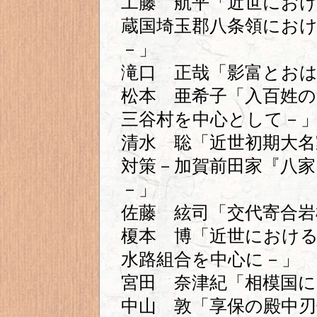
工藤 航平「近世にお
蔵国埼玉郡八条領にお
－」
滝口 正哉「影富とお
松本 亜希子「入百姓の
三谷村を中心として－
清水 聡「近世初期大
対策－加賀前田家『八家
－」
佐藤 絃司「交代寄合岩
榎本 博「近世における
水路組合を中心に－」
宮田 奈津紀「相模国に
中山 敦「享保の殿中刃