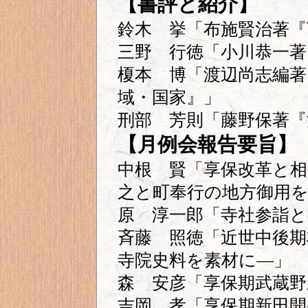
【書評と紹介】
鈴木 挙「布施賢治著『
三野 行徳「小川恭一著
榎本 博「渡辺尚志編著
域・国家』」
刑部 芳則「藤野保著『
【月例会報告要旨】
中根 賢「享保改革と相
之と町奉行の地方御用
原 淳一郎「寺社参詣と
斉藤 照徳「近世中後期
寺院史料を素材に―」
森 安彦「享保期武蔵野
吉岡 孝「享保期新田開