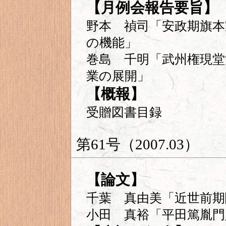
【月例会報告要旨】
野本 禎司「安政期旗本
の機能」
巻島 千明「武州権現堂
業の展開」
【概報】
受贈図書目録
第61号（2007.03）
【論文】
千葉 真由美「近世前期
小田 真裕「平田篤胤門