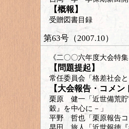
【概報】
受贈図書目録
第63号（2007.10）
《二〇〇六年度大会特集
【問題提起】
常任委員会「格差社会と
【大会報告・コメン
栗原 健一「近世備荒貯
穀』を中心に－」
平野 哲也「栗原報告
早田 旅人「近世報徳『