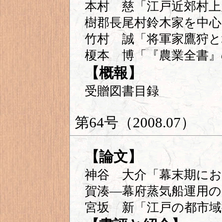
本村 慈「江戸近郊村上
樹郡長尾村鈴木家を中心
竹村 誠「将軍家鷹狩と
榎本 博「『農業全書』
【概報】
受贈図書目録
第64号（2008.07）
【論文】
神谷 大介「幕末期に
賀湊―幕府蒸気船運用の
宮坂 新「江戸の都市域