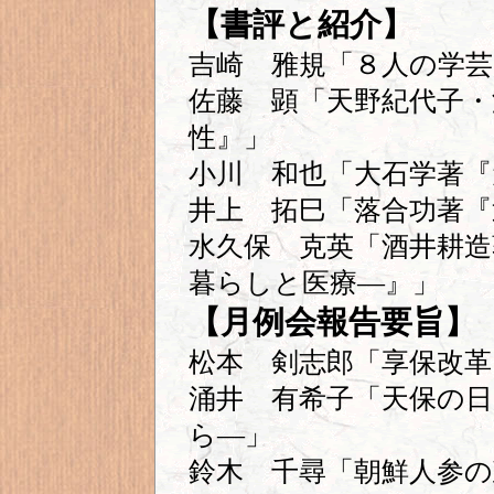
【書評と紹介】
吉崎 雅規「８人の学芸
佐藤 顕「天野紀代子・
性』」
小川 和也「大石学著『
井上 拓巳「落合功著『
水久保 克英「酒井耕造
暮らしと医療―』」
【月例会報告要旨】
松本 剣志郎「享保改革
涌井 有希子「天保の日
ら―」
鈴木 千尋「朝鮮人参の