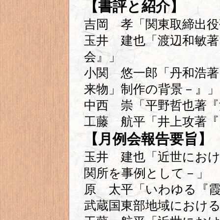
【書評と紹介】
吉岡 孝「関東取締出役
玉井 建也「渡辺和敏著
会』」
小関 悠一郎「丹和浩著
来物」制作の背景－』」
中西 崇「平野哲也著『
工藤 航平「井上攻著『
【月例会報告要旨】
玉井 建也「近世にお
関所を事例として－」
原 太平「いわゆる『
武蔵国東部地域におけ