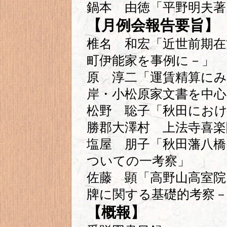
鍋本 由徳「平野明夫著
【月例会報告要旨】
椎名 和宏「近世前期在
町伊能家を事例に－」
原 淳二「運賃精算に
岸・小松原家文書を中心
松野 聡子「秋田におけ
勝郡大澤村 上法寺喜楽
塩屋 朋子「秋田藩八橋
ついての一考察」
佐藤 顕「高野山高室
牌に関する基礎的考察
【概報】