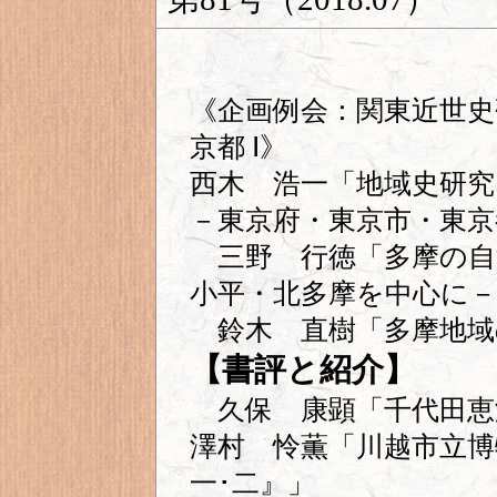
《企画例会：関東近世史
京都 Ⅰ》
西木 浩一「地域史研
－東京府・東京市・東
三野 行徳「多摩の自
小平・北多摩を中心に－
鈴木 直樹「多摩地域
【書評と紹介】
久保 康顕「千代田恵
澤村 怜薫「川越市立博
一･二』」