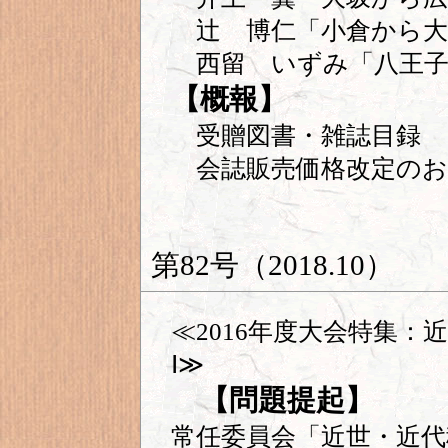
辻 博仁「小倉から大
西留 いずみ「八王子
【概報】
受贈図書・雑誌目録
会誌販売価格改定のお
第82号（2018.10）
≪2016年度大会特集
Ⅰ≫
【問題提起】
常任委員会「近世・近代