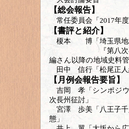
【総会報告】
常任委員会「2017年
【書評と紹介】
榎本 博「埼玉県地域
『第八次専門研究
編さん以降の地域史料管
田中 信行「松尾正人
【月例会報告要旨】
吉岡 孝「シンポジウ
次長州征討」
宮澤 歩美「八王子千
態」
井上 翼「大坂から広