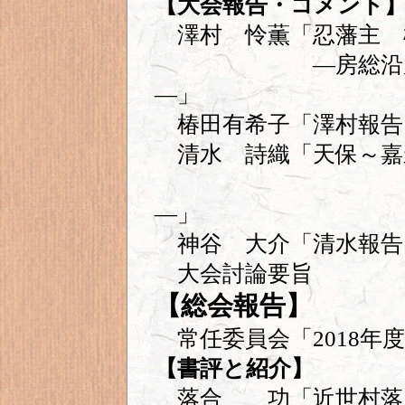
【大会報告・コメント
澤村 怜薫「忍藩主 
―房総沿岸・品
―」
椿田有希子「澤村報告
清水 詩織「天保～嘉
―「江戸湾
―」
神谷 大介「清水報告
大会討論要旨
【総会報告】
常任委員会「2018年
【書評と紹介】
落合 功「近世村落史