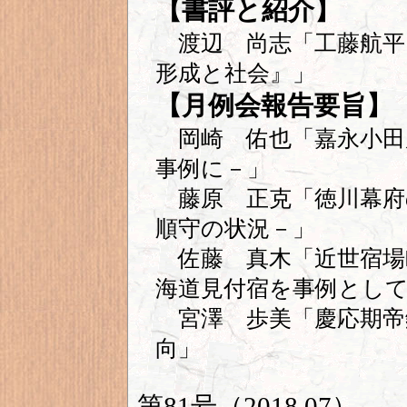
【書評と紹介】
渡辺 尚志「工藤航平『
形成と社会』」
【月例会報告要旨】
岡崎 佑也「嘉永小田
事例に－」
藤原 正克「徳川幕府
順守の状況－」
佐藤 真木「近世宿場
海道見付宿を事例とし
宮澤 歩美「慶応期帝
向」
第81号（2018.07）