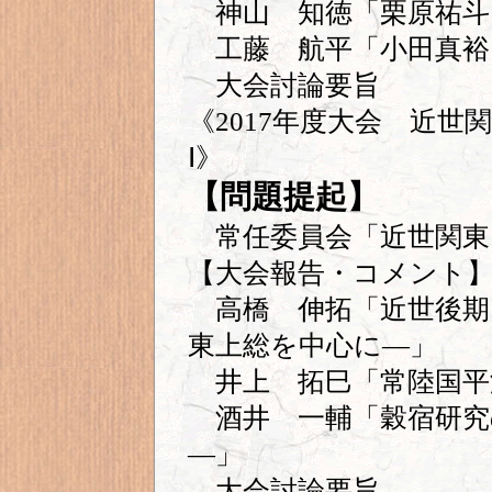
神山 知徳「栗原祐斗
工藤 航平「小田真裕
大会討論要旨
《2017年度大会 近
Ⅰ》
【問題提起】
常任委員会「近世関東
【大会報告・コメント
高橋 伸拓「近世後期
東上総を中心に―」
井上 拓巳「常陸国平
酒井 一輔「穀宿研究
―」
大会討論要旨