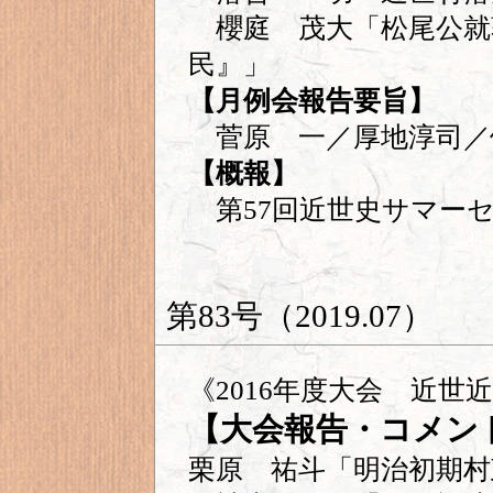
櫻庭 茂大「松尾公就
民』」
【月例会報告要旨】
菅原 一／厚地淳司
【概報】
第57回近世史サマー
第83号（2019.07）
《2016年度大会 近世
【大会報告・コメン
栗原 祐斗「明治初期村