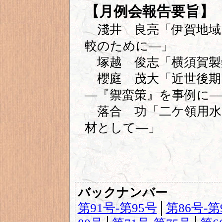
【月例会報告要旨】
淺井 良亮「伊賀地域
較のために―」
塚越 俊志「横須賀製
櫻庭 茂大「近世後期
―『禦蛮策』を事例に―
落合 功「二ケ領用水
材として―」
バックナンバー
第91号-第95号
│
第86号-第