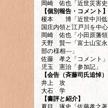
岡崎 佑也「近世災害史
【個別報告・コメント
榎本 博「近世中川低
国庄内領と江戸川を中心
岡崎 佑也「小田原藩領
天野 賢一「富士山宝永
部の様相―」
佐藤 孝之「コメント
児玉 憲治「参加記」
【会告（斉藤司氏追悼）
井上 攻
大石 学
【書評と紹介】
夏目 琢史「佐藤孝之著