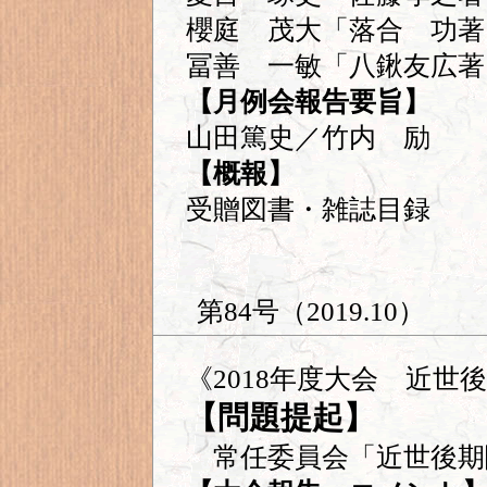
櫻庭 茂大「落合 功著
冨善 一敏「八鍬友広
【月例会報告要旨】
山田篤史／竹内 励
【概報】
受贈図書・雑誌目録
第84号（2019.10）
《2018年度大会 近世
【問題提起】
常任委員会「近世後期