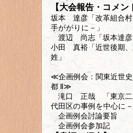
【大会報告・コメン
坂本 達彦「改革組合村
手ががりに－」
渡辺 尚志「坂本達彦
小田 真裕「近世後期、
姓」
≪企画例会：関東近世史
都 Ⅱ≫
滝口 正哉 「東京二
代田区の事例を中心に
企画例会討論要旨
企画例会参加記