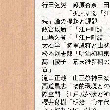
行田健晃 篠原杏奈 田
「拡大する「江戸周
続」論の提起と課題―」
政宮坂新「「江戸町続
山﨑久登「「江戸町続」
大石学「将軍鷹狩と由緒
松本剣志郎「明治初期東
髙山慶子「幕末維新期
置」
滝口正哉「山王祭神田祭
高道昌志「物的環境と
際空間―江戸城外濠と神
櫻井良樹「明治一〇年代