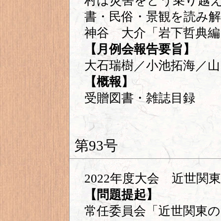
村は災害をどう乗り越
書・民俗・景観を読み解
神谷 大介「岩下哲典編
【月例会報告要旨】
大石瑞樹／小池拓海／山
【概報】
受贈図書・雑誌目録
第93号
2022年度大会 近世関
【問題提起】
常任委員会「近世関東の