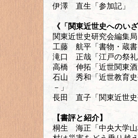
伊澤 直生「参加記」
《「関東近世史へのいざ
関東近世史研究会編集局
工藤 航平「書物・蔵書
滝口 正哉「江戸の祭礼
高橋 伸拓「近世関東酒
石山 秀和「近世教育史
－」
長田 直子「関東近世史
【書評と紹介】
桐生 海正「中央大学山