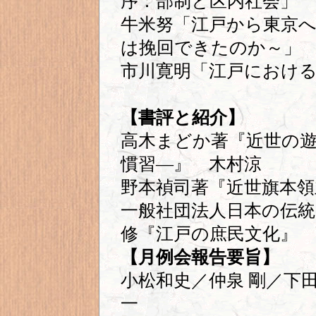
序：部制と区内社会」
牛米努「江戸から東京
は挽回できたのか～」
市川寛明「江戸におけ
【書評と紹介
】
高木まどか著『近世の
慣習―』 木村涼
野本禎司著『近世旗本領
一般社団法人日本の伝統
修『江戸の庶民文化』 
【月例会報告要旨】
小松和史／仲泉 剛／下
一