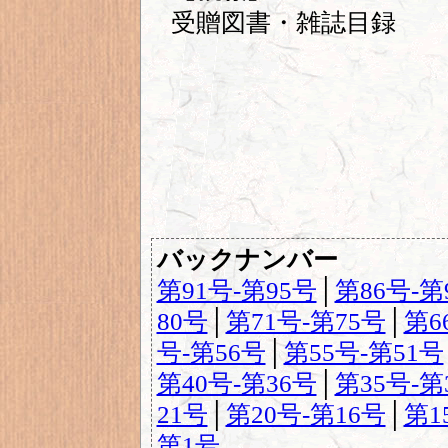
受贈図書・雑誌目録
バックナンバー
第91号-第95号
│
第86号-第
80号
│
第71号-第75号
│
第6
号-第56号
│
第55号-第51号
第40号-第36号
│
第35号-第
21号
│
第20号-第16号
│
第1
第1号