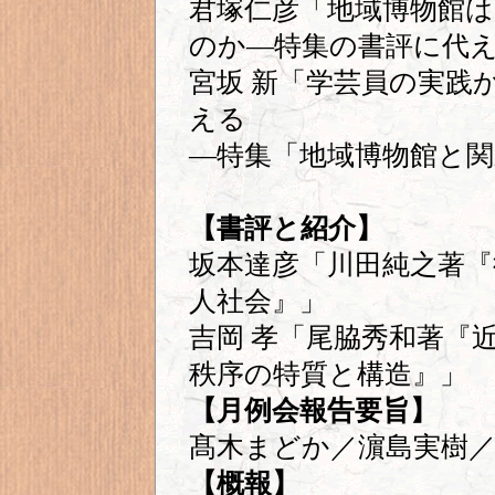
君塚仁彦「地域博物館
のか―特集の書評に代
宮坂 新「学芸員の実践
える
―特集「地域博物館と関
【書評と紹介】
坂本達彦「川田純之著『
人社会』」
吉岡 孝「尾脇秀和著『
秩序の特質と構造』」
【月例会報告要旨】
髙木まどか／濵島実樹／
【概報】