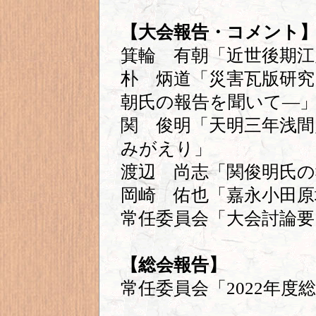
【大会報告・コメント
箕輪 有朝「近世後期江
朴 炳道「災害瓦版研究
朝氏の報告を聞いて―
関 俊明「天明三年浅
みがえり」
渡辺 尚志「関俊明氏
岡崎 佑也「嘉永小田原
常任委員会「大会討論要
【総会報告】
常任委員会「2022年度