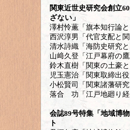
関東近世史研究会創立6
ざない」
澤村怜薫「旗本知行論と
西沢淳男「代官支配と関
清水詩織「海防史研究と
山﨑久登「江戸幕府の鷹
鈴木直樹「関東の土豪と
児玉憲治「関東取締出役
小松賢司「関東諸藩研究
落合 功「江戸地廻り経
会誌89号特集「地域博
ト