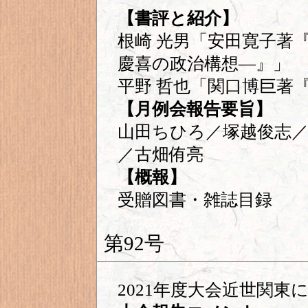
【書評と紹介】
根崎 光男「安田寛子著
慶喜の政治構想―』」
平野 哲也「関口博巨著
【月例会報告要旨】
山田ちひろ／塚越俊志／
／古畑侑亮
【概報】
受贈図書・雑誌目録
第92号
2021年度大会近世関東