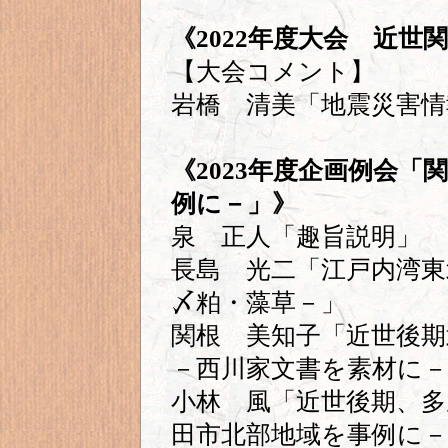
《2022年度大会 近世
【大会コメント】
岩橋 清美「地震災害情
《2023年度企画例会
例に－」》
泉 正人「趣旨説明」
長島 光二「江戸内湾東
〆粕・藻草－」
関根 美知子「近世後期
－西川家文書を素材に－
小林 風「近世後期、多
田市北部地域を事例に－