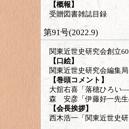
【概報】
受贈図書雑誌目録
第91号(2022.9)
関東近世史研究会創立6
【口絵】
関東近世史研究会編集局
【巻頭コメント】
大舘右喜「落穂ひろい―
森 安彦「伊藤好一先生
【会長挨拶】
西木浩一「関東近世史研