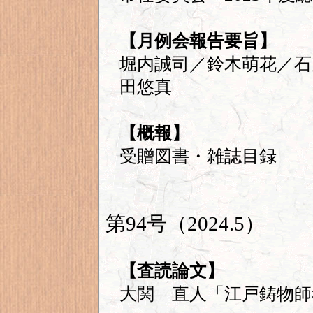
【月例会報告要旨】
堀内誠司／鈴木萌花／石
田悠真
【概報】
受贈図書・雑誌目録
第94号（2024.5）
【査読論文】
大関 直人「江戸鋳物師