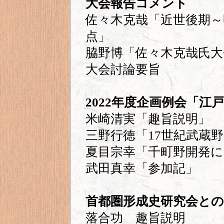
大会報告コメント
佐々木克哉「近世後期～
点」
脇野博「佐々木克哉氏大
大会討論要旨
2022年度企画例会「江
米崎清実「趣旨説明」
三野行徳「17世紀武蔵
夏目宗幸「千町野開発に
武田真幸「参加記」
首都圏形成史研究会との
落合功 趣旨説明