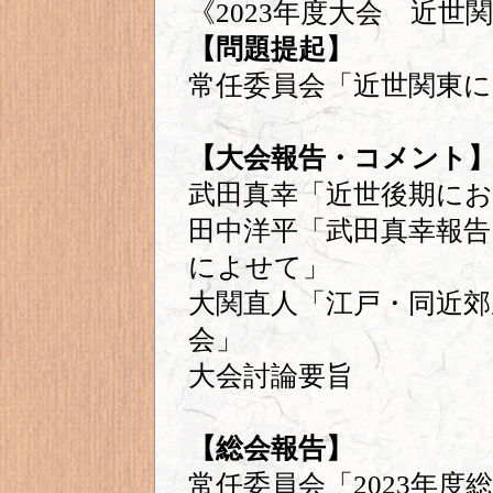
《2023年度大会 近世
【問題提起】
常任委員会「近世関東
【大会報告・コメント
武田真幸「近世後期に
田中洋平「武田真幸報告
によせて」
大関直人「江戸・同近郊
会」
大会討論要旨
【総会報告】
常任委員会「2023年度