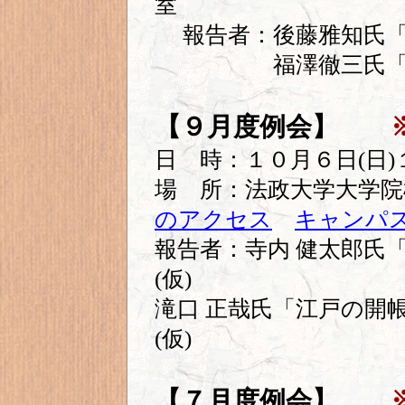
室
報告者：後藤雅知氏「
福澤徹三氏「荒木
【９月度例会】
日 時：１０月６日(日)
場 所：法政大学大学
のアクセス
キャンパ
報告者：寺内 健太郎氏
(仮)
滝口 正哉氏「江戸の開
(仮)
【７月度例会】