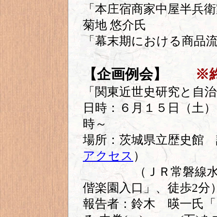
「本庄宿商家中屋半兵衛
菊地 悠介氏
「幕末期における商品
【企画例会】
※
「関東近世史研究と自治
日時：６月１５日（土）
時～
場所：茨城県立歴史館
アクセス
）
（ＪＲ常磐線水戸駅
偕楽園入口」、徒歩2分
報告者：鈴木 暎一氏「