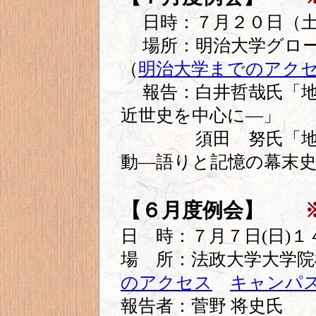
日時：７月２０日（土
場所：明治大学グロ
（
明治大学までのアク
報告：白井哲哉氏「地
近世史を中心に―」
須田 努氏「地域社
動―語りと記憶の幕末
【６月度例会】
日 時：７月７日(日)１
場 所：法政大学大学
のアクセス
キャンパ
報告者：菅野 将史氏