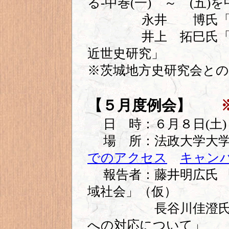
る-中巻(一) ～ (五)
永井 博氏「茨城
井上 拓巳氏「茨城
近世史研究」
※茨城地方史研究会と
【５月度例会】
日 時：６月８日(土)
場 所：法政大学大
でのアクセス
キャン
報告者：藤井明広氏 
域社会」（仮）
長谷川佳澄氏「佐
への対応について」