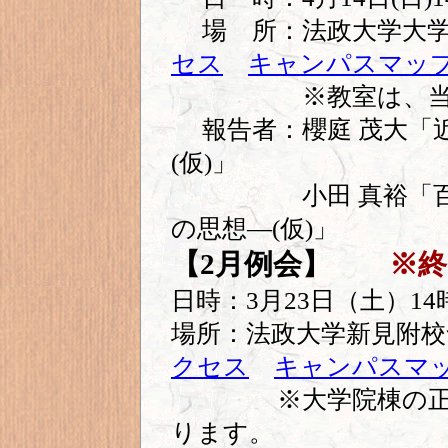
場 所：法政大学大
セス
キャンパスマッ
※教室は、当日1
報告者：櫻庭 茂大「
(仮)」
小田 真裕「百姓の
の思想―(仮)」
【2月例会】
※
日時：3月23日（土）14
場所：法政大学新見附校
クセス
キャンパスマ
※大学院棟の正面か
ります。