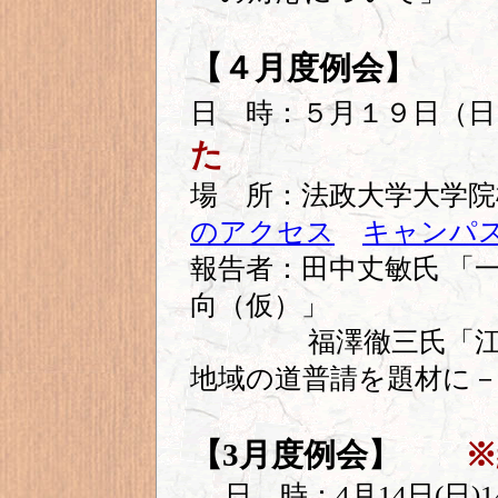
【４月度例会】
日 時：５月１９日（日
た
場 所：法政大学大学
のアクセス
キャンパ
報告者：田中丈敏氏 「
向（仮）」
福澤徹三氏「江戸内
地域の道普請を題材に
【3月度例会】
※
日 時：4月14日(日)1